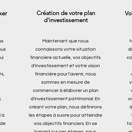
Création de votre plan
xer
Vo
d'investissement
us
Maintenant que nous
N
ous
connaissons votre situation
d
ui
financière actuelle, vos objectifs
co
d'investissement et votre vision
s,
financière pour l'avenir, nous
sommes en mesure de
v
commencer à élaborer un plan
s
d'investissement patrimonial. En
v
créant votre plan, nous définirons
d
 à
les étapes à suivre pour atteindre
 de
vos objectifs financiers. En se
to
basant sur ces étapes, nous
q